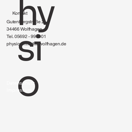
hy
Kontakt
Gutenbergstraße 2
34466 Wolfhagen
si
Tel. 05692 - 995001
physio@medifit-wolfhagen.de
o
Datenschutz
Impressum