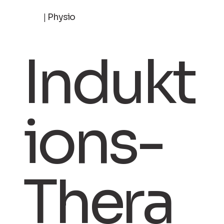
|
Physio
Indukt
ions-
Thera